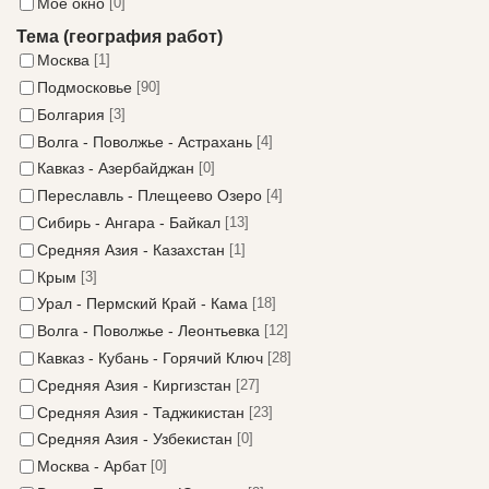
Моё окно
[0]
Тема (география работ)
Москва
[1]
Подмосковье
[90]
Болгария
[3]
Волга - Поволжье - Астрахань
[4]
Кавказ - Азербайджан
[0]
Переславль - Плещеево Озеро
[4]
Сибирь - Ангара - Байкал
[13]
Средняя Азия - Казахстан
[1]
Крым
[3]
Урал - Пермский Край - Кама
[18]
Волга - Поволжье - Леонтьевка
[12]
Кавказ - Кубань - Горячий Ключ
[28]
Средняя Азия - Киргизстан
[27]
Средняя Азия - Таджикистан
[23]
Средняя Азия - Узбекистан
[0]
Москва - Арбат
[0]