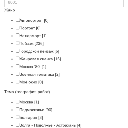
Жанр
Автопортрет
[0]
Портрет
[0]
Натюрморт
[1]
Пейзаж
[236]
Городской пейзаж
[6]
Жанровая сценка
[16]
Москва '80'
[1]
Военная тематика
[2]
Моё окно
[0]
Тема (география работ)
Москва
[1]
Подмосковье
[90]
Болгария
[3]
Волга - Поволжье - Астрахань
[4]